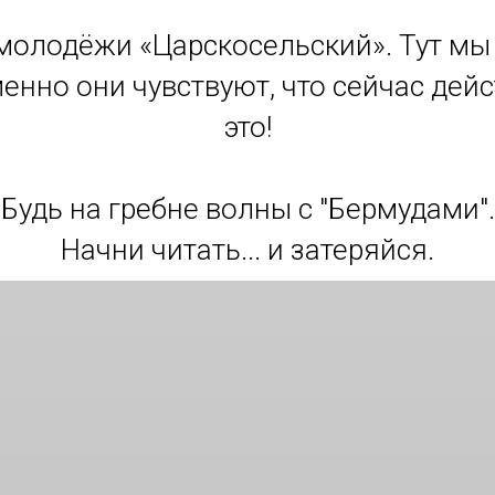
лодёжи «Царскосельский». Тут мы п
Именно они чувствуют, что сейчас дей
это!
Будь на гребне волны с "Бермудами".
Начни читать... и затеряйся.